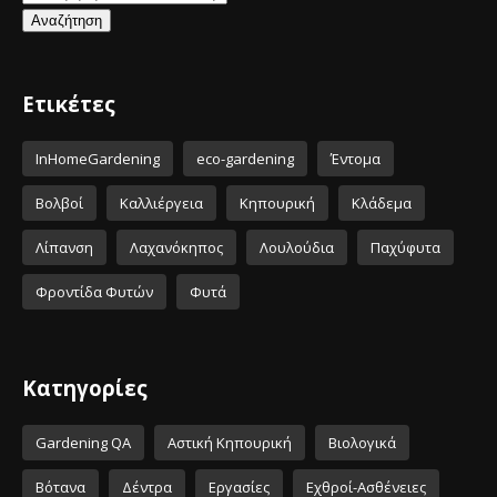
Ετικέτες
InHomeGardening
eco-gardening
Έντομα
Βολβοί
Καλλιέργεια
Κηπουρική
Κλάδεμα
Λίπανση
Λαχανόκηπος
Λουλούδια
Παχύφυτα
Φροντίδα Φυτών
Φυτά
Κατηγορίες
Gardening QA
Αστική Κηπουρική
Βιολογικά
Βότανα
Δέντρα
Εργασίες
Εχθροί-Ασθένειες