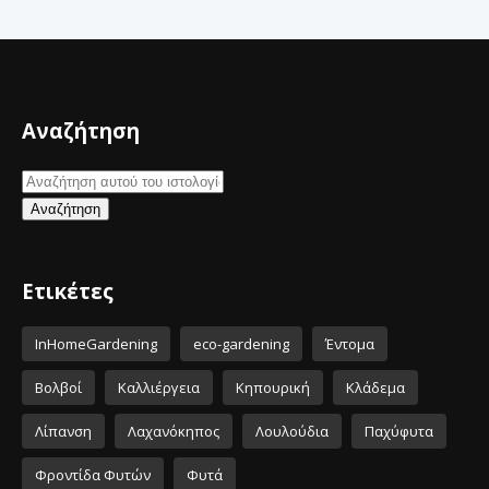
Αναζήτηση
Ετικέτες
InHomeGardening
eco-gardening
Έντομα
Βολβοί
Καλλιέργεια
Κηπουρική
Κλάδεμα
Λίπανση
Λαχανόκηπος
Λουλούδια
Παχύφυτα
Φροντίδα Φυτών
Φυτά