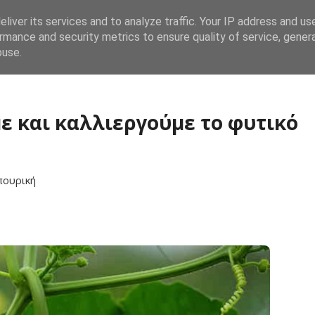
liver its services and to analyze traffic. Your IP address and us
Αρχική
Λαχανικά
Καλλωπιστικά
Βότα
rmance and security metrics to ensure quality of service, gene
buse.
 και καλλιεργούμε το φυτικό
πουρική