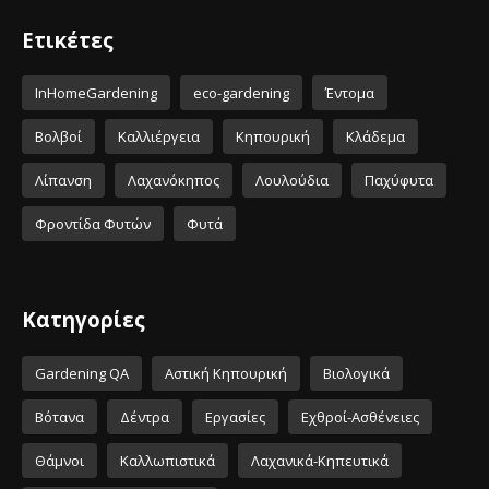
Ετικέτες
InHomeGardening
eco-gardening
Έντομα
Βολβοί
Καλλιέργεια
Κηπουρική
Κλάδεμα
Λίπανση
Λαχανόκηπος
Λουλούδια
Παχύφυτα
Φροντίδα Φυτών
Φυτά
Κατηγορίες
Gardening QA
Αστική Κηπουρική
Βιολογικά
Βότανα
Δέντρα
Εργασίες
Εχθροί-Ασθένειες
Θάμνοι
Καλλωπιστικά
Λαχανικά-Κηπευτικά