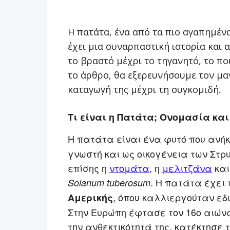
Η πατάτα, ένα από τα πιο αγαπημένα
έχει μια συναρπαστική ιστορία και 
το βραστό μέχρι το τηγανητό, το που
το άρθρο, θα εξερευνήσουμε τον μαγ
καταγωγή της μέχρι τη συγκομιδή.
Τι είναι η Πατάτα; Ονομασία κα
Η πατάτα είναι ένα φυτό που ανήκ
γνωστή και ως οικογένεια των
Στρυ
επίσης η
ντομάτα
, η
μελιτζάνα
και
. Η πατάτα έχει
Solanum tuberosum
, όπου καλλιεργούταν εδ
Αμερικής
Στην Ευρώπη έφτασε τον 16ο αιώνα
την ανθεκτικότητά της, κατέκτησε τ