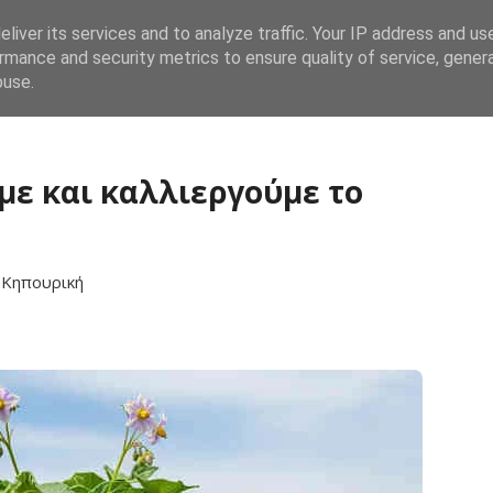
liver its services and to analyze traffic. Your IP address and us
Αρχική
Λαχανικά
Καλλωπιστικά
Βότα
rmance and security metrics to ensure quality of service, gene
buse.
ε και καλλιεργούμε το
ό
Κηπουρική