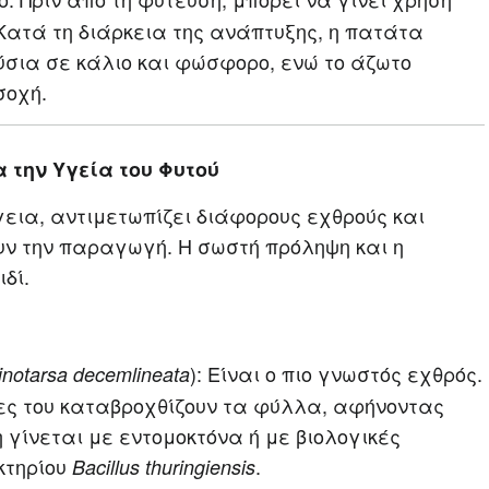
Κατά τη διάρκεια της ανάπτυξης, η πατάτα
ια σε κάλιο και φώσφορο, ενώ το άζωτο
σοχή.
α την Υγεία του Φυτού
εια, αντιμετωπίζει διάφορους εχθρούς και
υν την παραγωγή. Η σωστή πρόληψη και η
δί.
): Είναι ο πιο γνωστός εχθρός.
inotarsa decemlineata
φες του καταβροχθίζουν τα φύλλα, αφήνοντας
 γίνεται με εντομοκτόνα ή με βιολογικές
κτηρίου
.
Bacillus thuringiensis