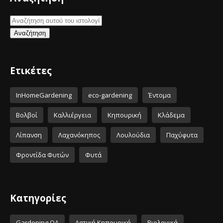
Ετικέτες
InHomeGardening
eco-gardening
Έντομα
Βολβοί
Καλλιέργεια
Κηπουρική
Κλάδεμα
Λίπανση
Λαχανόκηπος
Λουλούδια
Παχύφυτα
Φροντίδα Φυτών
Φυτά
Κατηγορίες
Gardening QA
Αστική Κηπουρική
Βιολογικά