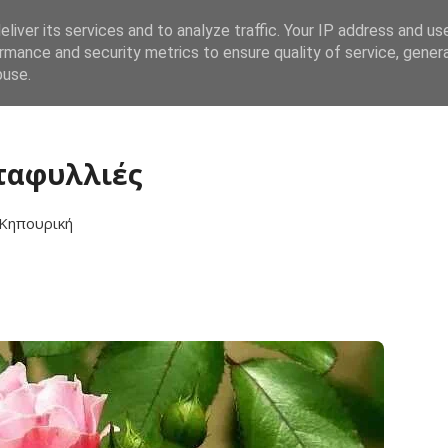
liver its services and to analyze traffic. Your IP address and us
Αρχική
Λαχανικά
Καλλωπιστικά
Βότα
rmance and security metrics to ensure quality of service, gene
buse.
ταφυλλιές
Κηπουρική