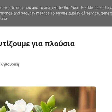
liver its services and to analyze traffic. Your IP address and us
Αρχική
Λαχανικά
Καλλωπιστικά
Βότα
rmance and security metrics to ensure quality of service, gene
buse.
ντίζουμε για πλούσια
ό
Κηπουρική