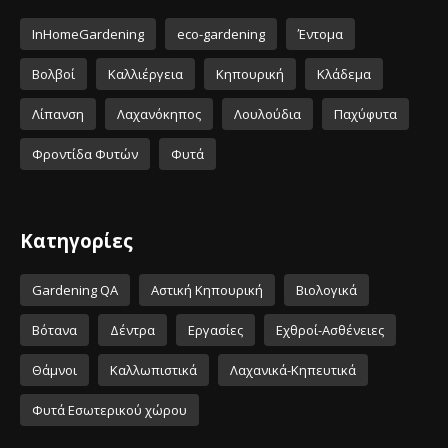
InHomeGardening
eco-gardening
Έντομα
Βολβοί
Καλλιέργεια
Κηπουρική
Κλάδεμα
Λίπανση
Λαχανόκηπος
Λουλούδια
Παχύφυτα
Φροντίδα Φυτών
Φυτά
Κατηγορίες
Gardening QA
Αστική Κηπουρική
Βιολογικά
Βότανα
Δέντρα
Εργασίες
Εχθροί-Ασθένειες
Θάμνοι
Καλλωπιστικά
Λαχανικά-Κηπευτικά
Φυτά Εσωτερικού χώρου